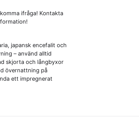
n komma ifråga! Kontakta
formation!
ia, japansk encefalit och
ing – använd alltid
ad skjorta och långbyxor
id övernattning på
ända ett impregnerat