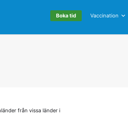
Boka tid
Vaccination
änder från vissa länder i