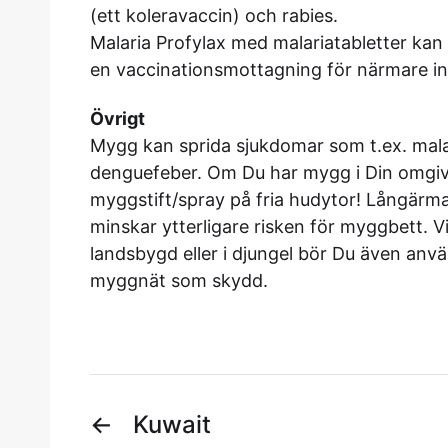
(ett koleravaccin) och rabies.
Malaria Profylax med malariatabletter ka
en vaccinationsmottagning för närmare in
Övrigt
Mygg kan sprida sjukdomar som t.ex. malar
denguefeber. Om Du har mygg i Din omgivn
myggstift/spray på fria hudytor! Långärm
minskar ytterligare risken för myggbett. V
landsbygd eller i djungel bör Du även anv
myggnät som skydd.
←
Kuwait