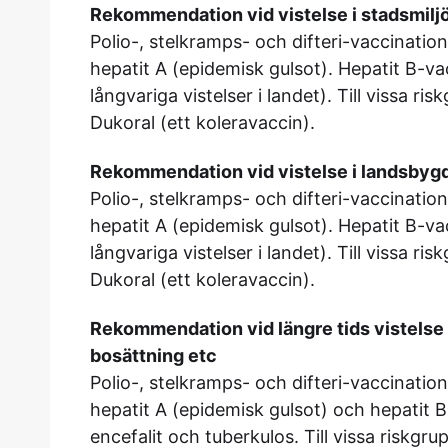
Rekommendation vid vistelse i stadsmilj
Polio-, stelkramps- och difteri-vaccinati
hepatit A (epidemisk gulsot). Hepatit B-vac
långvariga vistelser i landet). Till vissa r
Dukoral (ett koleravaccin).
Rekommendation vid vistelse i landsbyg
Polio-, stelkramps- och difteri-vaccinati
hepatit A (epidemisk gulsot). Hepatit B-vac
långvariga vistelser i landet). Till vissa r
Dukoral (ett koleravaccin).
Rekommendation vid längre tids vistelse 
bosättning etc
Polio-, stelkramps- och difteri-vaccinati
hepatit A (epidemisk gulsot) och hepatit B
encefalit och tuberkulos. Till vissa riskg