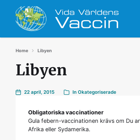
Din vaccinationsmottagning i Helsingborg
Home
Libyen
Libyen
22 april, 2015
In
Okategoriserade
Obligatoriska vaccinationer
Gula febern-vaccinationen krävs om Du anl
Afrika eller Sydamerika.