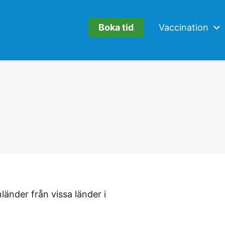
Boka tid
Vaccination
änder från vissa länder i