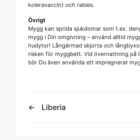
koleravaccin) och rabies.
Övrigt
Mygg kan sprida sjukdomar som t.ex. den
mygg i Din omgivning – använd alltid myggs
hudytor! Långärmad skjorta och långbyxor
risken för myggbett. Vid övernattning på l
bör Du även använda ett impregnerat my
←
Liberia