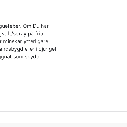
guefeber. Om Du har
tift/spray på fria
 minskar ytterligare
andsbygd eller i djungel
ggnät som skydd.